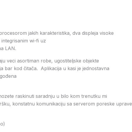
procesorom jakih karakteristika, dva displeja visoke
integrisanim wi-fi uz
na LAN.
u veci asortiman robe, ugostiteljske objekte
 bar kod čitača. Aplikacija u kasi je jednostavna
lagođena
ete raskinuti saradnju u bilo kom trenutku mi
ršku, konstatnu komunikaciju sa serverom poreske uprave
no)