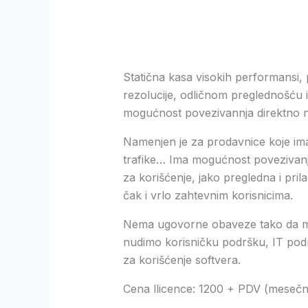
Statična kasa visokih performansi, 
rezolucije, odličnom preglednošću i 
mogućnost povezivannja direktno 
Namenjen je za prodavnice koje imaj
trafike… Ima mogućnost povezivanja
za korišćenje, jako pregledna i pri
čak i vrlo zahtevnim korisnicima.
Nema ugovorne obaveze tako da moz
nudimo korisničku podršku, IT pod
za korišćenje softvera.
Cena llicence: 1200 + PDV (meseč