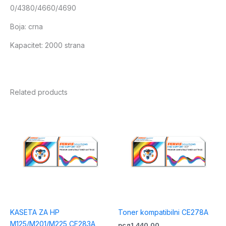
0/4380/4660/4690
Boja: crna
Kapacitet: 2000 strana
Related products
KASETA ZA HP
Toner kompatibilni CE278A
M125/M201/M225 CF283A
рсд
1,440.00