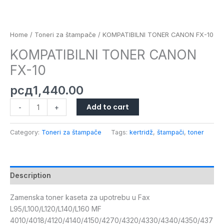
Home
/
Toneri za štampače
/ KOMPATIBILNI TONER CANON FX-10
KOMPATIBILNI TONER CANON
FX-10
рсд
1,440.00
Add to cart
-
+
Category:
Toneri za štampače
Tags:
kertridž
,
štampači
,
toner
Description
Zamenska toner kaseta za upotrebu u Fax
L95/L100/L120/L140/L160 MF
4010/4018/4120/4140/4150/4270/4320/4330/4340/4350/437